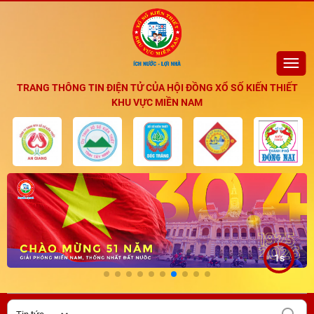
TRANG THÔNG TIN ĐIỆN TỬ CỦA HỘI ĐỒNG XỔ SỐ KIẾN THIẾT
KHU VỰC MIỀN NAM
5s