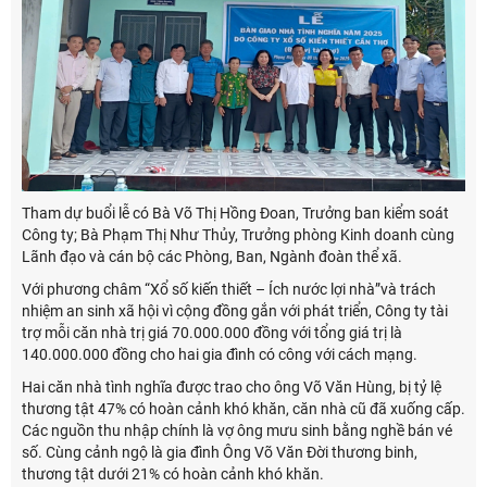
Tham dự buổi lễ có Bà Võ Thị Hồng Đoan, Trưởng ban kiểm soát
Công ty; Bà Phạm Thị Như Thủy, Trưởng phòng Kinh doanh cùng
Lãnh đạo và cán bộ các Phòng, Ban, Ngành đoàn thể xã.
Với phương châm “Xổ số kiến thiết – Ích nước lợi nhà”và trách
nhiệm an sinh xã hội vì cộng đồng gắn với phát triển, Công ty tài
trợ mỗi căn nhà trị giá 70.000.000 đồng với tổng giá trị là
140.000.000 đồng cho hai gia đình có công với cách mạng.
Hai căn nhà tình nghĩa được trao cho ông Võ Văn Hùng, bị tỷ lệ
thương tật 47% có hoàn cảnh khó khăn, căn nhà cũ đã xuống cấp.
Các nguồn thu nhập chính là vợ ông mưu sinh bằng nghề bán vé
số. Cùng cảnh ngộ là gia đình Ông Võ Văn Đời thương binh,
thương tật dưới 21% có hoàn cảnh khó khăn.