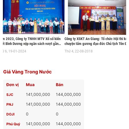
ầu khi mới chia tách tỉnh, nguồn
và chúc Tết tập thể cán bộ, người la
hân lực còn non trẻ, chưa có nhiều
động Công ty TNHH MTV Xổ số kiến
inh nghiệm trong kinh doanh xổ số
thiết (XSKT) Đồng Tháp.
iến thiết, trong khi phải sớm chịu
hững tác động đến từ sự cạnh
ranh của thị trường, nhưng với sự
uan tâm và chỉ đạo của Bộ Tài
ăm 2023, Công ty TNHH MTV Xổ số kiến
Công ty XSKT An Giang: Tổ chức Hội thi kể
hính, các ban, ngành tỉnh, Hội đồng
hiết Bình Dương nộp ngân sách vượt gần
chuyện tấm gương đạo đức Chủ tịch Tôn Đ
5% chỉ tiêu giao
Thắng
ổ số khu vực miền Nam,
hứ 6, 19-01-2024
Thứ 4, 22-08-2018
Giá Vàng Trong Nước
Đơn vị
Mua
Bán
141,000,000
144,000,000
SJC
141,000,000
144,000,000
PNJ
0
0
DOJI
141,000,000
144,000,000
Phú Quý