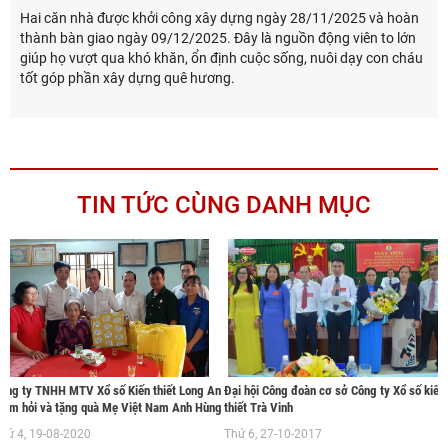
Hai căn nhà được khởi công xây dựng ngày 28/11/2025 và hoàn
thành bàn giao ngày 09/12/2025. Đây là nguồn động viên to lớn
giúp họ vượt qua khó khăn, ổn định cuộc sống, nuôi dạy con cháu
tốt góp phần xây dựng quê hương.
TIN TỨC CÙNG DANH MỤC
ông ty TNHH MTV Xổ số Kiến thiết Long An
Đại hội Công đoàn cơ sở Công ty Xổ số kiến
hăm hỏi và tặng quà Mẹ Việt Nam Anh Hùng
thiết Trà Vinh
hứ 4, 19-08-2020
Thứ 6, 27-10-2017