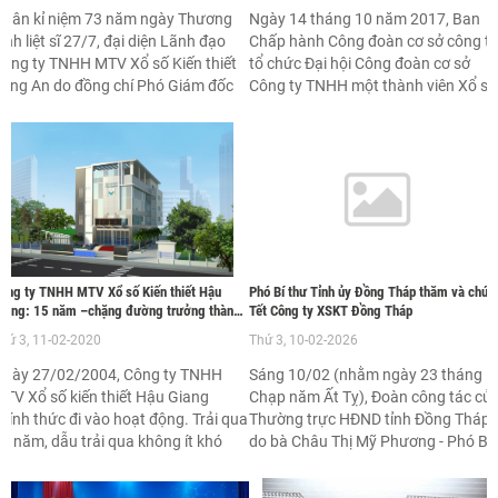
hân kỉ niệm 73 năm ngày Thương
Ngày 14 tháng 10 năm 2017, Ban
inh liệt sĩ 27/7, đại diện Lãnh đạo
Chấp hành Công đoàn cơ sở công ty
ông ty TNHH MTV Xổ số Kiến thiết
tổ chức Đại hội Công đoàn cơ sở
ong An do đồng chí Phó Giám đốc
Công ty TNHH một thành viên Xổ số
guyễn Việt Thủy, dẫn đầu cùng các
kiến thiết Trà Vinh lần thứ V, nhiệm k
oàn thể và phòng nghiệp vụ Công ty
2017 - 2022.
ã đến thăm, tặng quà Mẹ Việt Nam
nh hùng Lê Thị Phinh.
ông ty TNHH MTV Xổ số Kiến thiết Hậu
Phó Bí thư Tỉnh ủy Đồng Tháp thăm và chúc
iang: 15 năm –chặng đường trưởng thành
Tết Công ty XSKT Đồng Tháp
ền vững
hứ 3, 11-02-2020
Thứ 3, 10-02-2026
Ngày 27/02/2004, Công ty TNHH
Sáng 10/02 (nhằm ngày 23 tháng
TV Xổ số kiến thiết Hậu Giang
Chạp năm Ất Tỵ), Đoàn công tác củ
hính thức đi vào hoạt động. Trải qua
Thường trực HĐND tỉnh Đồng Tháp
5 năm, dẫu trải qua không ít khó
do bà Châu Thị Mỹ Phương - Phó Bí
hăn, thách thức, nhất là những
thư Tỉnh ủy, Chủ tịch HĐND tỉnh Đồn
hiếu thốn về điều kiện hoạt động ban
Tháp làm Trưởng đoàn đã đến thăm