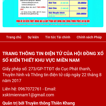
Trang chủ
Sự kiện
Tin tức Tài chính
Chính sách Pháp lu
TRANG THÔNG TIN ĐIỆN TỬ CỦA HỘI ĐỒNG XỔ
SỐ KIẾN THIẾT KHU VỰC MIỀN NAM
Giấy phép số: 273/GP-TTĐT do Cục Phát thanh,
Truyền hình và Thông tin điện tử cấp ngày 22 tháng 8
năm 2017
Liên hệ:
0967072761
- Email:
xsktmiennam1@gmail.com
Quản trị bởi Truyền thông Thiên Khang