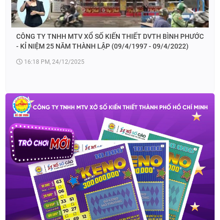
CÔNG TY TNHH MTV XỔ SỐ KIẾN THIẾT DVTH BÌNH PHƯỚC
- KỈ NIỆM 25 NĂM THÀNH LẬP (09/4/1997 - 09/4/2022)
16:18 PM, 24/12/2025