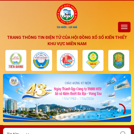
TRANG THÔNG TIN ĐIỆN TỬ CỦA HỘI ĐỒNG XỔ SỐ KIẾN THIẾT
KHU VỰC MIỀN NAM
3s