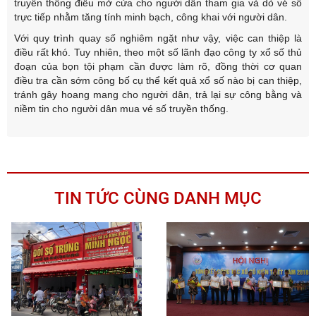
truyền thống điều mở cửa cho người dân tham gia và dò vé số
trực tiếp nhằm tăng tính minh bạch, công khai với người dân.
Với quy trình quay số nghiêm ngặt như vậy, việc can thiệp là
điều rất khó. Tuy nhiên, theo một số lãnh đạo công ty xổ số thủ
đoạn của bọn tội phạm cần được làm rõ, đồng thời cơ quan
điều tra cần sớm công bố cụ thể kết quả xổ số nào bị can thiệp,
tránh gây hoang mang cho người dân, trả lại sự công bằng và
niềm tin cho người dân mua vé số truyền thống.
TIN TỨC CÙNG DANH MỤC