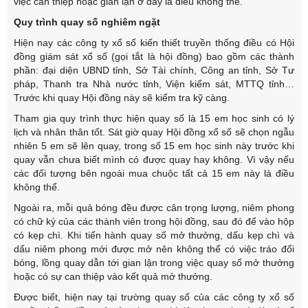
việc can thiệp hoặc gian lận ở đây là điều không thể.
Quy trình quay số nghiêm ngặt
Hiện nay các công ty xổ số kiến thiết truyền thống điều có Hội
đồng giám sát xổ số (gọi tắt là hội đồng) bao gồm các thành
phần: đại diện UBND tỉnh, Sở Tài chính, Công an tỉnh, Sở Tư
pháp, Thanh tra Nhà nước tỉnh, Viện kiểm sát, MTTQ tỉnh…
Trước khi quay Hội đồng này sẽ kiểm tra kỹ càng.
Tham gia quy trình thực hiện quay số là 15 em học sinh có lý
lịch và nhân thân tốt. Sát giờ quay Hội đồng xổ số sẽ chọn ngẫu
nhiên 5 em sẽ lên quay, trong số 15 em học sinh này trước khi
quay vẫn chưa biết mình có được quay hay không. Vì vậy nếu
các đối tượng bên ngoài mua chuộc tất cả 15 em này là điều
không thể.
Ngoài ra, mỗi quả bóng đều được cân trọng lượng, niêm phong
có chữ ký của các thành viên trong hội đồng, sau đó để vào hộp
có kẹp chì. Khi tiến hành quay số mở thưởng, dấu kẹp chì và
dấu niêm phong mới được mở nên không thể có việc tráo đổi
bóng, lồng quay dẫn tới gian lận trong việc quay số mở thưởng
hoặc có sự can thiệp vào kết quả mở thưởng.
Được biết, hiện nay tại trường quay số của các công ty xổ số