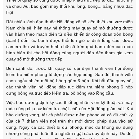
Thiết bị quay số cũng được nhập khẩu trực tiếp từ các nước Mỹ
và châu Âu, bao gồm máy thổi khí, lồng, bóng... bằng nhựa đặc
biệt…
Rất nhiều lãnh đạo thuộc Hội đồng xổ số kiến thiết khu vực miền
Nam chia sẻ, hiện nay hệ thống máy quay số mở thưởng được
vận hành theo mạch điện tử điều khiển từ công đoạn trộn bóng
(banh) đến lúc banh được thổi lên giữ ở đỉnh lồng cầu, được
camera thu và truyền hình chữ số trên quả banh đến các màn
hình hiển thị cho hội đồng cùng người dân đến tham gia xem
quay số mở thưởng trực tiếp.
Bên cạnh đó, trước khi quay số, đại diện thành viên hội đồng
kiểm tra niêm phong tủ đựng các hộp bóng. Sau đó, thành viên
chọn ngẫu nhiên một bộ bóng gồm 6 hộp. Khi bắt đầu quay số,
các thành viên hội đồng tiếp tục kiểm tra niêm phong 6 hộp
đựng bóng và trực tiếp kiểm tra, bỏ bóng vào lồng cầu.
Việc bảo dưỡng định kỳ các thiết bị, nhân viên kỹ thuật và máy
móc cũng chịu sự kiểm tra chặt chẽ của Hội đồng giám sát. Khi
bảo dưỡng xong, tất cả phải được niêm phong và có đủ chữ ký
của cả 7 thành viên nói trên thì mới được phép đưa vào sử
dụng. Ngay cả các thiết bị dự phòng, mặc dù không sử dụng
nhưng cũng phải tuân thủ nghiêm ngặt các quy định này. Do đó,