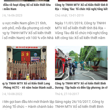
ôi điều về hoạt động Xổ số kiến thiết khu
Công ty TNHH MTV Xổ số Kiến thiết tỉnh Bà
ực miền Nam
Rịa – Vũng Tàu: Tổ chức Hội nghị tổng kết
hoạt động năm 2018
hứ 6, 16-06-2023
Chủ nhật, 13-01-2019
hu vực miền Nam gồm 21 tỉnh,
Ngày 11/01/2019, Công ty TNHH
hành phố, mỗi địa phương có một
MTV Xổ số kiến thiết tỉnh Bà Rịa –
ông ty TNHH MTV Xổ số kiến thiết
Vũng Tàu đã tổ chức Hội nghị tổng
xổ số miền Nam) với 100 % vốn Nhà
kết công tác Xổ số kiến thiết năm
ước. Thị trường hoạt động xổ số
2018. Tham dự Hội nghị có ông Lê
iền Nam là rất lớn và rất hiệu quả,
Tuấn Quốc - Phó Chủ tịch UBND tỉnh
hiếm 70 – 90 % doanh thu thị
Ông Dương Minh Tú – Giám đốc
rường xổ số cả nước, góp phần
Công ty TNHH MTV Xổ số Kiến thiết
áng kể vào việc tăng thu ngân sách
tỉnh Bà Rịa – Vũng Tàu; các ông, bà
 địa phương và kiến thiết xây dựng
là lãnh đạo các sở, ban, ngành, đoà
hiều công trình phúc lợi cho cộng
thể tỉnh; các cán bộ, nhân viên, ngườ
ồng xã hội.
lao động thuộc Công ty Xổ số Kiến
thiết tỉnh, các đại lý vé số và khách
ông ty TNHH MTV Xổ số Kiến thiết Long
Công ty TNHH MTV Xổ số kiến thiết Bình
hàng.
n: Phòng HCTC - 40 năm hoàn thành xuất
Dương: Tập huấn và diễn tập phương án chữ
ắc nhiệm vụ
cháy năm 2017
hứ 4, 10-08-2022
Thứ 6, 27-10-2017
ới tên gọi ban đầu khi mới thành lập
Sáng ngày 26/10/2017, Công ty
à phòng Tổ chức – Hành chánh bảo
TNHH MTV Xổ số kiến thiết Bình