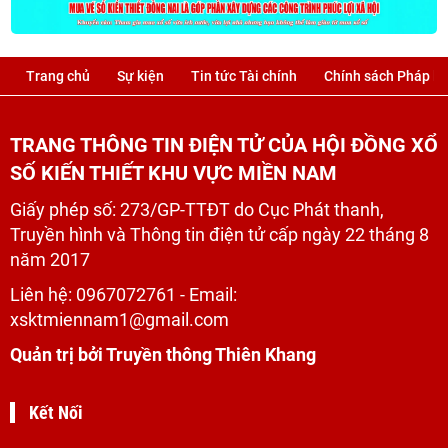
Trang chủ
Sự kiện
Tin tức Tài chính
Chính sách Pháp lu
TRANG THÔNG TIN ĐIỆN TỬ CỦA HỘI ĐỒNG XỔ
SỐ KIẾN THIẾT KHU VỰC MIỀN NAM
Giấy phép số: 273/GP-TTĐT do Cục Phát thanh,
Truyền hình và Thông tin điện tử cấp ngày 22 tháng 8
năm 2017
Liên hệ:
0967072761
- Email:
xsktmiennam1@gmail.com
Quản trị bởi Truyền thông Thiên Khang
Kết Nối