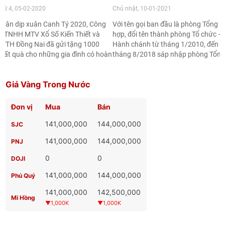
ông và người nghèo
hứ 4, 05-02-2020
Chủ nhật, 10-01-2021
hân dịp xuân Canh Tý 2020, Công
Với tên gọi ban đầu là phòng Tổng
y TNHH MTV Xổ Số Kiến Thiết và
hợp, đổi tên thành phòng Tổ chức –
VTH Đồng Nai đã gửi tặng 1000
Hành chánh từ tháng 1/2010, đến
uất quà cho những gia đình có hoàn
tháng 8/2018 sáp nhập phòng Tổng
ảnh đặc biệt khó khăn, người bán vé
hợp vào phòng Tổ chức – Hành chí
ố dạo cơ nhỡ. Mong rằng những
thành phòng Tổ chức – Hành chính.
Giá Vàng Trong Nước
uất quà nhỏ bé này sẽ góp phần
Đến tháng 5/2019 phòng Tổ chức –
ộng viên bà con đón một cái tết ấm
Hành chính tách ra thành 03 phòng:
p hơn, trọn vẹn hơn.
Phòng Tổ chức cán bộ, phòng Tổng
Đơn vị
Mua
Bán
hợp Pháp chế và Văn phòng Công ty
141,000,000
144,000,000
SJC
141,000,000
144,000,000
PNJ
0
0
DOJI
141,000,000
144,000,000
Phú Quý
141,000,000
142,500,000
Mi Hồng
▼1,000K
▼1,000K