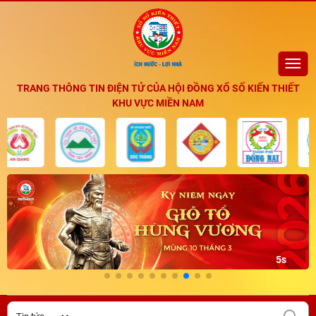
TRANG THÔNG TIN ĐIỆN TỬ CỦA HỘI ĐỒNG XỔ SỐ KIẾN THIẾT
KHU VỰC MIỀN NAM
4s