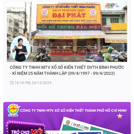
CÔNG TY TNHH MTV XỔ SỐ KIẾN THIẾT DVTH BÌNH PHƯỚC
- KỈ NIỆM 25 NĂM THÀNH LẬP (09/4/1997 - 09/4/2022)
16:18 PM, 24/12/2025