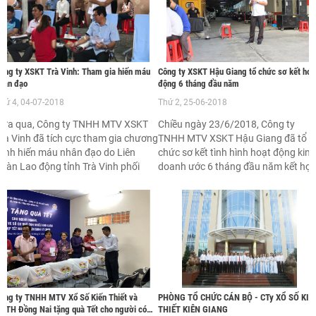
hụ nữ 8/3 và khởi nghĩa Hai Bà
con thuyền Xổ số kiến thiết đi từ
rưng, hướng tới kỷ niệm 40 năm
thành công này đến thành công khá
gày thành lập Công ty (1/1/1980 -
không khỏi phủ nhận tâm huyết của
/1/2020), bao gồm 02 nội dung:
người lãnh đạo ....
ông ty XSKT Trà Vinh: Tham gia hiến máu
Công ty XSKT Hậu Giang tổ chức sơ kết hoạ
hân đạo
động 6 tháng đầu năm
hứ 4, 04-07-2018
Thứ 2, 25-06-2018
Vừa qua, Công ty TNHH MTV XSKT
Chiều ngày 23/6/2018, Công ty
rà Vinh đã tích cực tham gia chương
TNHH MTV XSKT Hậu Giang đã tổ
rình hiến máu nhân đạo do Liên
chức sơ kết tình hình hoạt động kinh
oàn Lao động tỉnh Trà Vinh phối
doanh ước 6 tháng đầu năm kết hợ
ợp với Bệnh viện Huyết học Truyền
chúc mừng sinh nhật CB-CNV Công
áu Cần Thơ tổ chức.
ty.
ông ty TNHH MTV Xổ Số Kiến Thiết và
PHÒNG TỔ CHỨC CÁN BỘ - CTy XỔ SỐ KIẾ
VTH Đồng Nai tặng quà Tết cho người có
THIẾT KIÊN GIANG