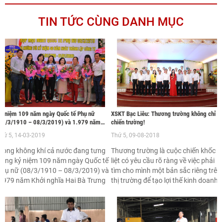
TIN TỨC CÙNG DANH MỤC
ỷ niệm 109 năm ngày Quốc tế Phụ nữ
XSKT Bạc Liêu: Thương trường không chỉ là
08/3/1910 – 08/3/2019) và 1.979 năm
chiến trường!
hởi nghĩa Hai Bà Trưng (40 – 2019), hướng
hứ 5, 14-03-2019
Thứ 5, 09-08-2018
ới kỷ niệm 40 năm ngày thành lập Công ty
1/1/1980 – 1/1/2020)
rong không khí cả nước đang tưng
Thương trường là cuộc chiến khốc
ừng kỷ niệm 109 năm ngày Quốc tế
liệt có yêu cầu rõ ràng về việc phải
hụ nữ (08/3/1910 – 08/3/2019) và
tìm cho mình một bản sắc riêng trên
.979 năm Khởi nghĩa Hai Bà Trưng
thị trường để tạo lợi thế kinh doanh.
năm 40 – 2019), Đảng bộ và Công
Chiến lược kinh doanh giống như m
oàn Công ty TNHH MTV Xổ số kiến
bí quyết khái quát nhất mà người
hiết An Giang tổ chức chuỗi hoạt
doanh nhân cần phải nắm được
ộng chào mừng kỷ niệm Quốc tế
trước khi ra thương trường. Để lèo lá