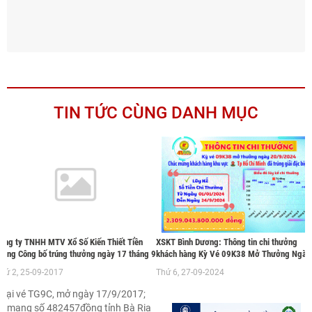
TIN TỨC CÙNG DANH MỤC
ông ty TNHH MTV Xổ Số Kiến Thiết Tiền
XSKT Bình Dương: Thông tin chi thưởng
Giang Công bố trúng thưởng ngày 17 tháng 9
khách hàng Kỳ Vé 09K38 Mở Thưởng Ngày
20/9/2024
hứ 2, 25-09-2017
Thứ 6, 27-09-2024
oại vé TG9C, mở ngày 17/9/2017;
é mang số 482457đồng tỉnh Bà Rịa