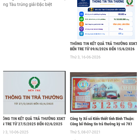
ũng Tàu trúng giải Đặc biệt
THÔNG TIN KẾT QUẢ TRẢ THƯỞNG XSKT
BẾN TRE TỪ 09/6/2026 ĐẾN 15/6/2026
Thứ 3, 16-06-2026
HÔNG TIN KẾT QUẢ TRẢ THƯỞNG XSKT
Công ty Xổ số Kiến thiết tỉnh Bình Thuận:
ẾN TRE TỪ 27/5/2025 ĐẾN 02/6/2025
Công bố thông tin trả thưởng kỳ vé 7K1
hứ 3, 10-06-2025
Thứ 5, 08-07-2021