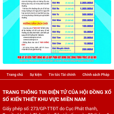
Trang chủ
Sự kiện
Tin tức Tài chính
Chính sách Pháp lu
TRANG THÔNG TIN ĐIỆN TỬ CỦA HỘI ĐỒNG XỔ
SỐ KIẾN THIẾT KHU VỰC MIỀN NAM
Giấy phép số: 273/GP-TTĐT do Cục Phát thanh,