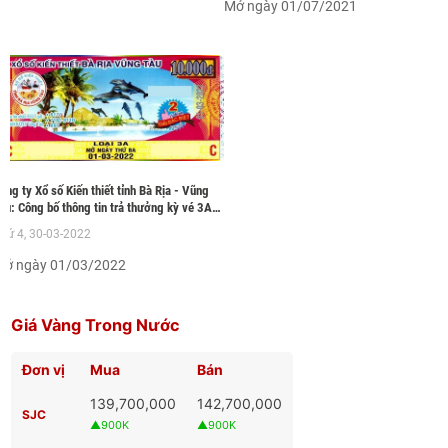
Mở ngày 01/07/2021
ông ty Xổ số Kiến thiết tỉnh Bà Rịa - Vũng
àu: Công bố thông tin trả thưởng kỳ vé 3A-
022
hứ 4, 30-03-2022
Mở ngày 01/03/2022
Giá Vàng Trong Nước
Đơn vị
Mua
Bán
139,700,000
142,700,000
SJC
▲900K
▲900K