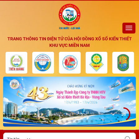
TRANG THÔNG TIN ĐIỆN TỬ CỦA HỘI ĐỒNG XỔ SỐ KIẾN THIẾT
KHU VỰC MIỀN NAM
3s