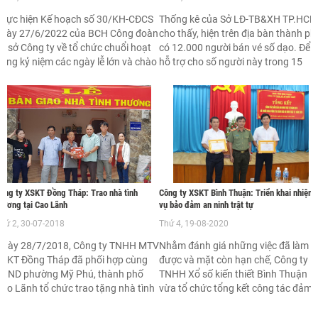
25/10/1978 - 25/10/2022)
hực hiện Kế hoạch số 30/KH-CĐCS
Thống kê của Sở LĐ-TB&XH TP.HCM
ngày 27/6/2022 của BCH Công đoàn
cho thấy, hiện trên địa bàn thành ph
ơ sở Công ty về tổ chức chuổi hoạt
có 12.000 người bán vé số dạo. Để
ộng kỷ niệm các ngày lễ lớn và chào
hỗ trợ cho số người này trong 15
mừng ngày thành lập Công ty TNHH
ngày phải ngưng việc để cùng cả
ột thành viên Xổ số kiến thiết thành
nước phòng chống dịch Covid-19,
hố Hồ Chí Minh (25/10/1978-
thành phố phải chi số tiền lên tới 9 t
25/10/2022).
đồng.
ông ty XSKT Đồng Tháp: Trao nhà tình
Công ty XSKT Bình Thuận: Triển khai nhiệm
hương tại Cao Lãnh
vụ bảo đảm an ninh trật tự
hứ 2, 30-07-2018
Thứ 4, 19-08-2020
Ngày 28/7/2018, Công ty TNHH MTV
Nhằm đánh giá những việc đã làm
SKT Đồng Tháp đã phối hợp cùng
được và mặt còn hạn chế, Công ty
UBND phường Mỹ Phú, thành phố
TNHH Xổ số kiến thiết Bình Thuận
ao Lãnh tổ chức trao tặng nhà tình
vừa tổ chức tổng kết công tác đảm
hương cho 02 hộ gia đình nghèo
bảo an ninh trật tự năm 2019 và
rên địa bàn phường
nhiệm vụ năm 2020.