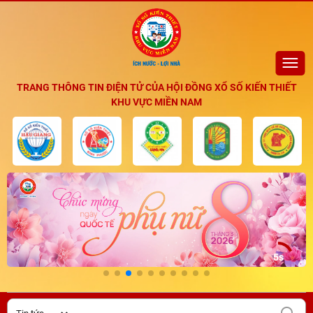
TRANG THÔNG TIN ĐIỆN TỬ CỦA HỘI ĐỒNG XỔ SỐ KIẾN THIẾT
KHU VỰC MIỀN NAM
3s