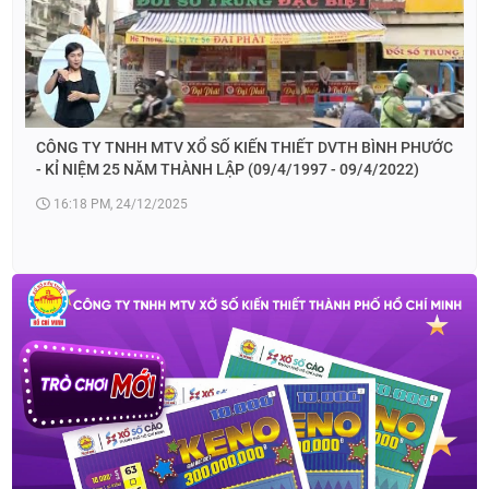
CÔNG TY TNHH MTV XỔ SỐ KIẾN THIẾT DVTH BÌNH PHƯỚC
- KỈ NIỆM 25 NĂM THÀNH LẬP (09/4/1997 - 09/4/2022)
16:18 PM, 24/12/2025