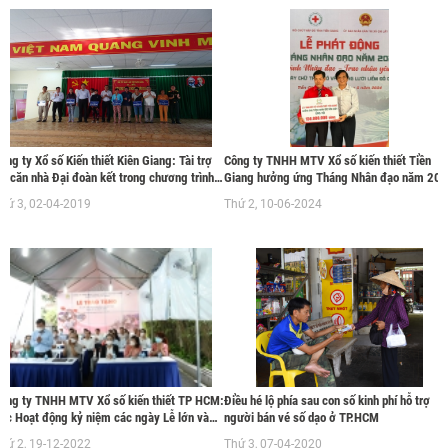
ông ty Xổ số Kiến thiết Kiên Giang: Tài trợ
Công ty TNHH MTV Xổ số kiến thiết Tiền
5 căn nhà Đại đoàn kết trong chương trình "
Giang hưởng ứng Tháng Nhân đạo năm 20
ết Quân - Dân" năm 2019 tại xã Đông
do Hội Chữ thập đỏ tỉnh Tiền Giang phát
hứ 3, 02-04-2019
Thứ 2, 10-06-2024
hạnh, huyện An Minh, tỉnh Kiên Giang
động.
ông ty TNHH MTV Xổ số kiến thiết TP HCM:
Điều hé lộ phía sau con số kinh phí hỗ trợ
ác Hoạt động kỷ niệm các ngày Lễ lớn và
người bán vé số dạo ở TP.HCM
hào mừng 44 năm Ngày Thành lập Công ty
hứ 2, 19-12-2022
Thứ 3, 07-04-2020