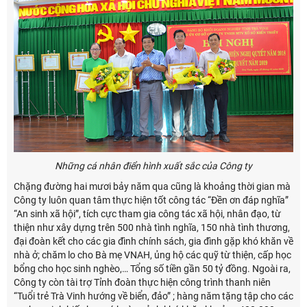
Những cá nhân điển hình xuất sắc của Công ty
Chặng đường hai mươi bảy năm qua cũng là khoảng thời gian mà
Công ty luôn quan tâm thực hiện tốt công tác “Đền ơn đáp nghĩa”
“An sinh xã hội”, tích cực tham gia công tác xã hội, nhân đạo, từ
thiện như xây dựng trên 500 nhà tình nghĩa, 150 nhà tình thương,
đại đoàn kết cho các gia đình chính sách, gia đình gặp khó khăn về
nhà ở; chăm lo cho Bà mẹ VNAH, ủng hộ các quỹ từ thiện, cấp học
bổng cho học sinh nghèo,… Tổng số tiền gần 50 tỷ đồng. Ngoài ra,
Công ty còn tài trợ Tỉnh đoàn thực hiện công trình thanh niên
“Tuổi trẻ Trà Vinh hướng về biển, đảo” ; hàng năm tặng tập cho các