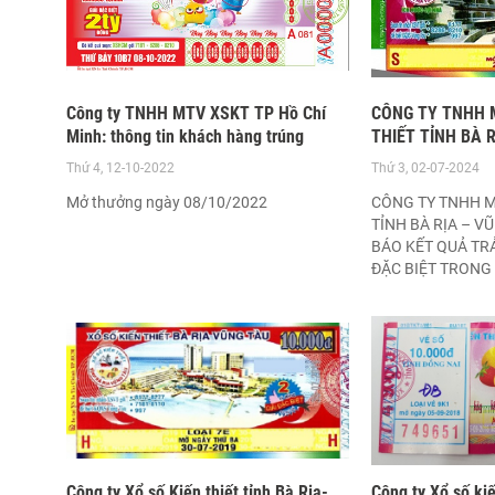
Công ty TNHH MTV XSKT TP Hồ Chí
CÔNG TY TNHH 
Minh: thông tin khách hàng trúng
THIẾT TỈNH BÀ R
thưởng kỳ vé 10B7, ngày 08/10/2022
đặc biệt Kỳ vé 6
Thứ 4, 12-10-2022
Thứ 3, 02-07-2024
25/06/2024
Mở thưởng ngày 08/10/2022
CÔNG TY TNHH M
TỈNH BÀ RỊA – V
BÁO KẾT QUẢ TR
ĐẶC BIỆT TRONG 
24/06/2024 đến 
Công ty Xổ số Kiến thiết tỉnh Bà Rịa-
Công ty Xổ số kiế