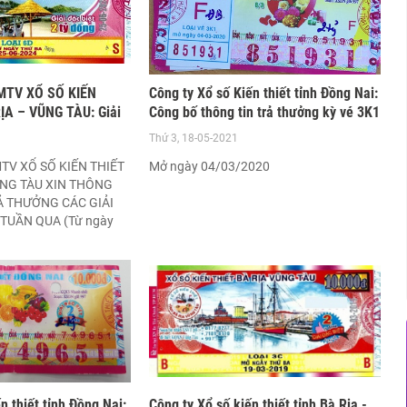
MTV XỔ SỐ KIẾN
Công ty Xổ số Kiến thiết tỉnh Đồng Nai:
ỊA – VŨNG TÀU: Giải
Công bố thông tin trả thưởng kỳ vé 3K1
D mở thưởng ngày
Thứ 3, 18-05-2021
TV XỔ SỐ KIẾN THIẾT
Mở ngày 04/03/2020
ŨNG TÀU XIN THÔNG
Ả THƯỞNG CÁC GIẢI
TUẦN QUA (Từ ngày
ngày 28/06/2024)
n thiết tỉnh Đồng Nai:
Công ty Xổ số kiến thiết tỉnh Bà Rịa -