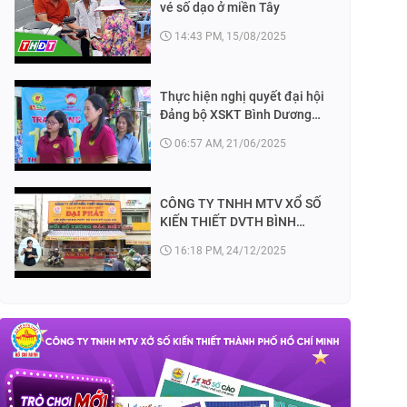
vé số dạo ở miền Tây
14:43 PM, 15/08/2025
Thực hiện nghị quyết đại hội
Đảng bộ XSKT Bình Dương
nhiệm kỳ 2020 - 2025
06:57 AM, 21/06/2025
CÔNG TY TNHH MTV XỔ SỐ
KIẾN THIẾT DVTH BÌNH
PHƯỚC - KỈ NIỆM 25 NĂM
16:18 PM, 24/12/2025
THÀNH LẬP (09/4/1997 -
09/4/2022)