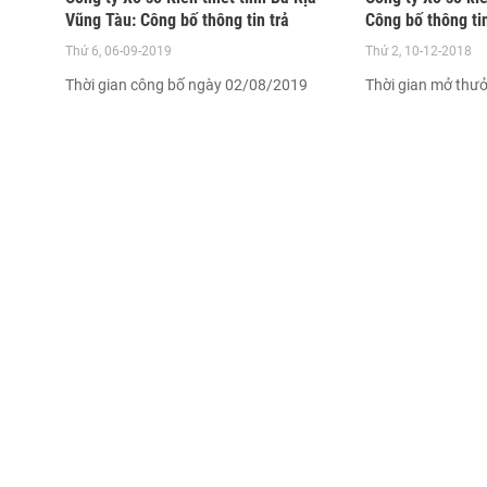
Vũng Tàu: Công bố thông tin trả
Công bố thông ti
thưởng kỳ vé 7E
Thứ 6, 06-09-2019
Thứ 2, 10-12-2018
Thời gian công bố ngày 02/08/2019
Thời gian mở thư