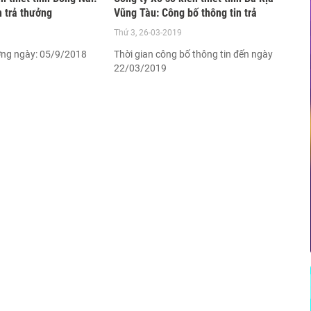
n trả thưởng
Vũng Tàu: Công bố thông tin trả
thưởng - Kỳ vé 3C
Thứ 3, 26-03-2019
ởng ngày: 05/9/2018
Thời gian công bố thông tin đến ngày
22/03/2019