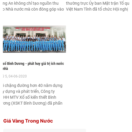
ong An không chỉ tạo nguồn thu
thường trực Ủy ban Mặt trận Tổ quố
ho Nhà nước mà còn đóng góp vào
Việt Nam Tỉnh đã tổ chức Hội nghị
n sinh xã hội, tạo việc làm cho người
triển khai thực hiện các hoạt động
ân và tham gia phát triển cộng
hưởng ứng Tháng cao điểm “ Vì
đồng.
người nghèo” năm 2020.
ổ số Bình Dương - phát huy giá trị ích nước
ợi nhà
hứ 5, 04-06-2020
Với chặng đường hơn 40 năm dựng
ây dựng và phát triển, Công ty
NHH MTV Xổ số kiến thiết Bình
Dương (XSKT Bình Dương) đã phấn
ấu đạt được những thành quả quan
rọng, đóng góp thiết thực vào công
Giá Vàng Trong Nước
uộc phát triển kinh tế, đảm bảo an
inh xã hội, đóng góp phát triển tỉnh